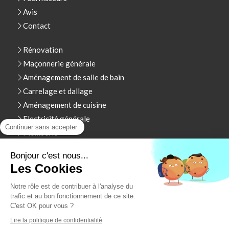
Avis
Contact
Rénovation
Maçonnerie générale
Aménagement de salle de bain
Carrelage et dallage
Aménagement de cuisine
Electricité générale
Continuer sans accepter
Plomberie
Terrasse traditionnelle
Bonjour c'est nous...
Menuiserie Extérieure - Volet Roulant
Les Cookies
Yvelines 78 ,Hauts de Seine 92, Paris 75 , Val d'oise 95 .
Notre rôle est de contribuer à l'analyse du
trafic et au bon fonctionnement de ce site.
C'est OK pour vous ?
Plan du site
Lire la politique de confidentialité
Mentions légales