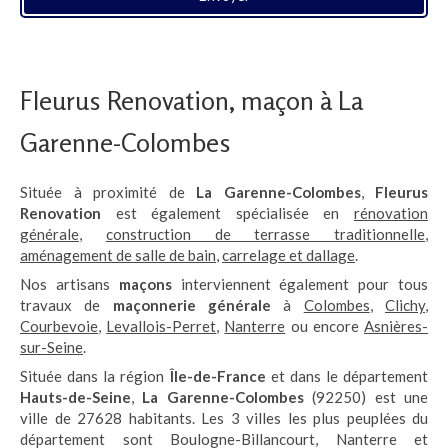
Fleurus Renovation, maçon à La
Garenne-Colombes
Située à proximité de
La Garenne-Colombes
,
Fleurus
Renovation
est également spécialisée en
rénovation
générale
,
construction de terrasse traditionnelle
,
aménagement de salle de bain
,
carrelage et dallage
.
Nos artisans
maçons
interviennent également pour tous
travaux de
maçonnerie générale
à
Colombes
,
Clichy
,
Courbevoie
,
Levallois-Perret
,
Nanterre
ou encore
Asnières-
sur-Seine
.
Située dans la région
Île-de-France
et dans le département
Hauts-de-Seine
,
La Garenne-Colombes
(92250) est une
ville de 27628 habitants. Les 3 villes les plus peuplées du
département sont Boulogne-Billancourt, Nanterre et