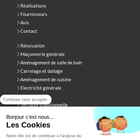
Réalisations
Fournisseurs
Avis
Contact
Rénovation
Maçonnerie générale
Aménagement de salle de bain
Carrelage et dallage
Aménagement de cuisine
Electricité générale
Plomberie
Continuer sans accepter
Terrasse traditionnelle
Menuiserie Extérieure - Volet Roulant
Bonjour c'est nous...
Les Cookies
Yvelines 78 ,Hauts de Seine 92, Paris 75 , Val d'oise
95 .
Notre rôle est de contribuer à l'analyse du