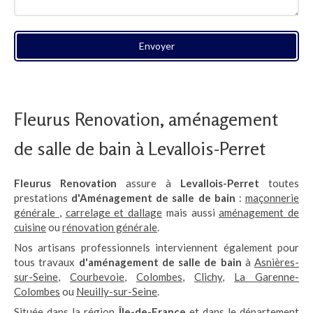
Envoyer
Fleurus Renovation, aménagement
de salle de bain à Levallois-Perret
Fleurus Renovation
assure à
Levallois-Perret
toutes
prestations
d'Aménagement de salle de bain
:
maçonnerie
générale
,
carrelage et dallage
mais aussi
aménagement de
cuisine
ou
rénovation générale
.
Nos artisans professionnels interviennent également pour
tous travaux
d'aménagement de salle de bain
à
Asnières-
sur-Seine
,
Courbevoie
,
Colombes
,
Clichy
,
La Garenne-
Colombes
ou
Neuilly-sur-Seine
.
Située dans la région
Île-de-France
et dans le département